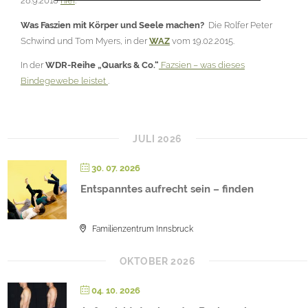
28.9.2018
hier
.
Was Faszien mit Körper und Seele machen?
Die Rolfer Peter
Schwind und Tom Myers, in der
WAZ
vom 19.02.2015.
In der
WDR-Reihe „Quarks & Co.“
Fazsien – was dieses
Bindegewebe leistet
.
JULI 2026
30. 07. 2026
Entspanntes aufrecht sein – finden
Familienzentrum Innsbruck
OKTOBER 2026
04. 10. 2026